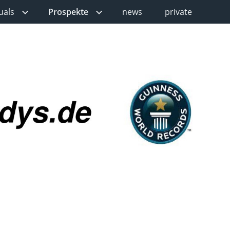
uals
Prospekte
news
private