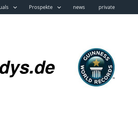
uals
Prospekte
news
private